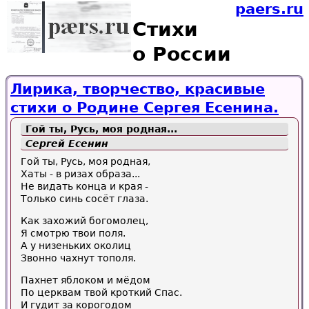
paers.ru
Стихи
о России
Лирика, творчество, красивые
стихи о Родине Сергея Есенина.
Гой ты, Русь, моя родная...
Сергей Есенин
Гой ты, Русь, моя родная,
Хаты - в ризах образа...
Не видать конца и края -
Только синь сосёт глаза.
Как захожий богомолец,
Я смотрю твои поля.
А у низеньких околиц
Звонно чахнут тополя.
Пахнет яблоком и мёдом
По церквам твой кроткий Спас.
И гудит за корогодом