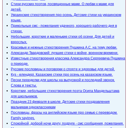
Стихи русских поэтов, посвященные маме. О любви к маме для
детей.
Украинские стихотворения про осень. Детские стихи на украинском
языке.
Прикольные смс - пожелания удачного, хорошего рабочего дня в
стихах.
Небольшие, короткие и маленькие стихи об осени. Для детей и
взрослых.
Красивые и нежные стихотворения Пушкина А.С. на тему любви.
Александр Твардовский: лучшие стихи о войне, военном времени.
Известные стихотворения классика Александра Сергеевича Пушкина
о природе.
Русские пословицы и поговорки о спорте и здоровье для детей.
Күз - өлеңдері. Казахские стихи про осень на казахском языке.
Песни переделки для школы на выпускной и последний звонок.
Слова и тексты.
Короткие, небольшие стихотворения поэта Осипа Мандельштама
для школьников.
Праздник 23 февраля в школе. Детские стихи поздравления
мальчикам одноклассникам
Пословицы, фразы на английском языке про семью с переводом.
Family sayings.
Спокойной, доброй ночи другу, подруге - смс сообщения, пожелания.