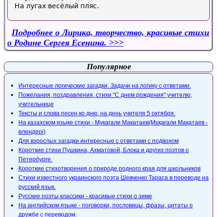
На лугах весёлый пляс.
Подробнее
о Лирика, творчество, красивые стихи
о Родине Сергея Есенина.
Популярное
Интересные логические загадки. Задачи на логику с ответами.
Пожелания, поздравления, стихи "С днем рождения" учителю,
учительнице
Тексты и слова песен ко дню, на день учителя 5 октября.
На казахском языке стихи - Мукагали Макатаев(Мұқағали Мақатаев -
өлеңдері)
Для взрослых загадки интересные с ответами с подвохом
Короткие стихи Пушкина, Ахматовой, Блока и других поэтов о
Петербурге.
Короткие стихотворения о природе родного края для школьников
Стихи известного украинского поэта Шевченко Тараса в переводе на
русский язык.
Русские поэты классики - красивые стихи о зиме
На английском языке - поговорки, пословицы, фразы, цитаты о
дружбе с переводом.