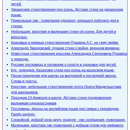
детей.
Украинские стихотворения про осень. Детские стихи на украинском
языке.
Прикольные смс - пожелания удачного, хорошего рабочего дня в
стихах.
Небольшие, короткие и маленькие стихи об осени. Для детей и
взрослых.
Красивые и нежные стихотворения Пушкина А.С. на тему любви.
Александр Твардовский: лучшие стихи о войне, военном времени.
Известные стихотворения классика Александра Сергеевича Пушкина
о природе.
Русские пословицы и поговорки о спорте и здоровье для детей.
Күз - өлеңдері. Казахские стихи про осень на казахском языке.
Песни переделки для школы на выпускной и последний звонок.
Слова и тексты.
Короткие, небольшие стихотворения поэта Осипа Мандельштама
для школьников.
Праздник 23 февраля в школе. Детские стихи поздравления
мальчикам одноклассникам
Пословицы, фразы на английском языке про семью с переводом.
Family sayings.
Спокойной, доброй ночи другу, подруге - смс сообщения, пожелания.
Маленькие, короткие смс пожелания с добрым утром для любимого,