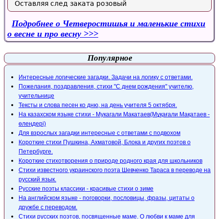
Оставляя след заката розовый
Подробнее
о Четверостишья и маленькие стихи
о весне и про весну
Популярное
Интересные логические загадки. Задачи на логику с ответами.
Пожелания, поздравления, стихи "С днем рождения" учителю,
учительнице
Тексты и слова песен ко дню, на день учителя 5 октября.
На казахском языке стихи - Мукагали Макатаев(Мұқағали Мақатаев -
өлеңдері)
Для взрослых загадки интересные с ответами с подвохом
Короткие стихи Пушкина, Ахматовой, Блока и других поэтов о
Петербурге.
Короткие стихотворения о природе родного края для школьников
Стихи известного украинского поэта Шевченко Тараса в переводе на
русский язык.
Русские поэты классики - красивые стихи о зиме
На английском языке - поговорки, пословицы, фразы, цитаты о
дружбе с переводом.
Стихи русских поэтов, посвященные маме. О любви к маме для