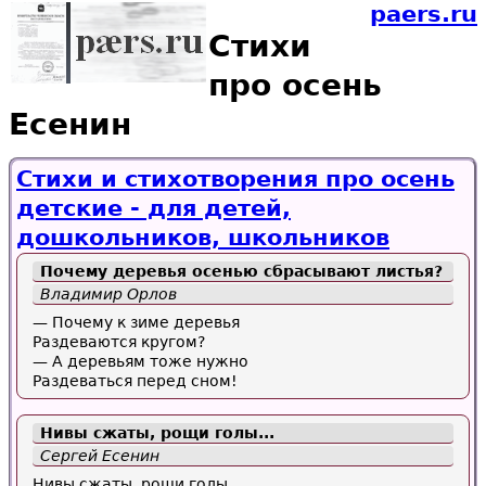
paers.ru
Стихи
про осень
Есенин
Стихи и стихотворения про осень
детские - для детей,
дошкольников, школьников
Почемy деpевья осенью сбpасывают листья?
Владимир Орлов
— Почемy к зиме деpевья
Раздеваются кpyгом?
— А деpевьям тоже нyжно
Раздеваться пеpед сном!
Нивы сжаты, рощи голы...
Сергей Есенин
Нивы сжаты, рощи голы,