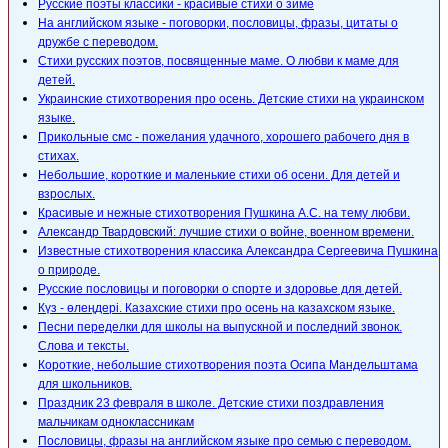
Русские поэты классики - красивые стихи о зиме
На английском языке - поговорки, пословицы, фразы, цитаты о
дружбе с переводом.
Стихи русских поэтов, посвященные маме. О любви к маме для
детей.
Украинские стихотворения про осень. Детские стихи на украинском
языке.
Прикольные смс - пожелания удачного, хорошего рабочего дня в
стихах.
Небольшие, короткие и маленькие стихи об осени. Для детей и
взрослых.
Красивые и нежные стихотворения Пушкина А.С. на тему любви.
Александр Твардовский: лучшие стихи о войне, военном времени.
Известные стихотворения классика Александра Сергеевича Пушкина
о природе.
Русские пословицы и поговорки о спорте и здоровье для детей.
Күз - өлеңдері. Казахские стихи про осень на казахском языке.
Песни переделки для школы на выпускной и последний звонок.
Слова и тексты.
Короткие, небольшие стихотворения поэта Осипа Мандельштама
для школьников.
Праздник 23 февраля в школе. Детские стихи поздравления
мальчикам одноклассникам
Пословицы, фразы на английском языке про семью с переводом.