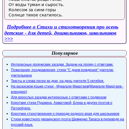
От воды туман и сырость.
Колесом за сини горы
Солнце тихое скатилось.
Подробнее
о Стихи и стихотворения про осень
детские - для детей, дошкольников, школьников
Популярное
Интересные логические загадки. Задачи на логику с ответами.
Пожелания, поздравления, стихи "С днем рождения" учителю,
учительнице
Тексты и слова песен ко дню, на день учителя 5 октября.
На казахском языке стихи - Мукагали Макатаев(Мұқағали Мақатаев -
өлеңдері)
Для взрослых загадки интересные с ответами с подвохом
Короткие стихи Пушкина, Ахматовой, Блока и других поэтов о
Петербурге.
Короткие стихотворения о природе родного края для школьников
Стихи известного украинского поэта Шевченко Тараса в переводе на
русский язык.