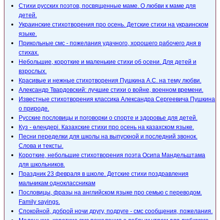
Стихи русских поэтов, посвященные маме. О любви к маме для
детей.
Украинские стихотворения про осень. Детские стихи на украинском
языке.
Прикольные смс - пожелания удачного, хорошего рабочего дня в
стихах.
Небольшие, короткие и маленькие стихи об осени. Для детей и
взрослых.
Красивые и нежные стихотворения Пушкина А.С. на тему любви.
Александр Твардовский: лучшие стихи о войне, военном времени.
Известные стихотворения классика Александра Сергеевича Пушкина
о природе.
Русские пословицы и поговорки о спорте и здоровье для детей.
Күз - өлеңдері. Казахские стихи про осень на казахском языке.
Песни переделки для школы на выпускной и последний звонок.
Слова и тексты.
Короткие, небольшие стихотворения поэта Осипа Мандельштама
для школьников.
Праздник 23 февраля в школе. Детские стихи поздравления
мальчикам одноклассникам
Пословицы, фразы на английском языке про семью с переводом.
Family sayings.
Спокойной, доброй ночи другу, подруге - смс сообщения, пожелания.