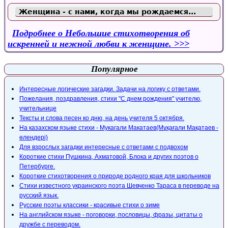
Женщина - с нами, когда мы рождаемся...
Подробнее
о Небольшие стихотворения об
искренней и нежной любви к женщине.
Популярное
Интересные логические загадки. Задачи на логику с ответами.
Пожелания, поздравления, стихи "С днем рождения" учителю,
учительнице
Тексты и слова песен ко дню, на день учителя 5 октября.
На казахском языке стихи - Мукагали Макатаев(Мұқағали Мақатаев -
өлеңдері)
Для взрослых загадки интересные с ответами с подвохом
Короткие стихи Пушкина, Ахматовой, Блока и других поэтов о
Петербурге.
Короткие стихотворения о природе родного края для школьников
Стихи известного украинского поэта Шевченко Тараса в переводе на
русский язык.
Русские поэты классики - красивые стихи о зиме
На английском языке - поговорки, пословицы, фразы, цитаты о
дружбе с переводом.