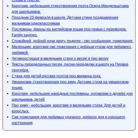
Слова и тексты.
Короткие, небольшие стихотворения поэта Осипа Мандельштама
для школьников.
Праздник 23 февраля в школе. Детские стихи поздравления
мальчикам одноклассникам
Пословицы, фразы на английском языке про семью с переводом.
Family sayings.
Спокойной, доброй ночи другу, подруге - смс сообщения, пожелания.
Маленькие, короткие смс пожелания с добрым утром для любимого,
любимой.
Четверостишья и маленькие стихи о весне и про весну
Тексты переделанных песен, песни-переделки в школу на Первое
сентября.
Стихи для детей русских поэтов про времена года.
Украинские стихотворения про зиму. Детские стихи на украинском
языке.
Короткие, небольшие народные пословицы, поговорки о дружбе для
школьников, детей
Про зиму - небольшие, короткие и маленькие стихи. Для детей и
взрослых.
Смс пожелания для любимых удачного, доброго дня и хорошего
настроения