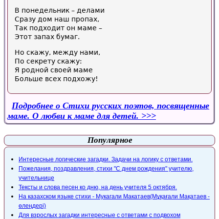
В понедельник – делами
Сразу дом наш пропах,
Так подходит он маме –
Этот запах бумаг.
Но скажу, между нами,
По секрету скажу:
Я родной своей маме
Больше всех подхожу!
Подробнее
о Стихи русских поэтов, посвященные
маме. О любви к маме для детей.
Популярное
Интересные логические загадки. Задачи на логику с ответами.
Пожелания, поздравления, стихи "С днем рождения" учителю,
учительнице
Тексты и слова песен ко дню, на день учителя 5 октября.
На казахском языке стихи - Мукагали Макатаев(Мұқағали Мақатаев -
өлеңдері)
Для взрослых загадки интересные с ответами с подвохом