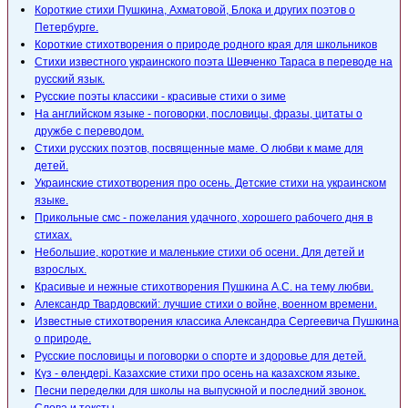
Короткие стихи Пушкина, Ахматовой, Блока и других поэтов о
Петербурге.
Короткие стихотворения о природе родного края для школьников
Стихи известного украинского поэта Шевченко Тараса в переводе на
русский язык.
Русские поэты классики - красивые стихи о зиме
На английском языке - поговорки, пословицы, фразы, цитаты о
дружбе с переводом.
Стихи русских поэтов, посвященные маме. О любви к маме для
детей.
Украинские стихотворения про осень. Детские стихи на украинском
языке.
Прикольные смс - пожелания удачного, хорошего рабочего дня в
стихах.
Небольшие, короткие и маленькие стихи об осени. Для детей и
взрослых.
Красивые и нежные стихотворения Пушкина А.С. на тему любви.
Александр Твардовский: лучшие стихи о войне, военном времени.
Известные стихотворения классика Александра Сергеевича Пушкина
о природе.
Русские пословицы и поговорки о спорте и здоровье для детей.
Күз - өлеңдері. Казахские стихи про осень на казахском языке.
Песни переделки для школы на выпускной и последний звонок.