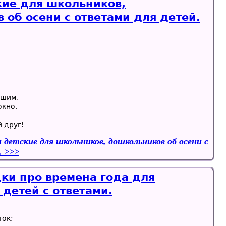
кие для школьников,
 об осени с ответами для детей.
ешим,
окно,
й друг!
 детские для школьников, дошкольников об осени с
.
дки про времена года для
детей с ответами.
ток;