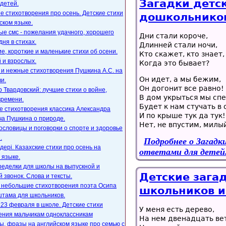
Загадки детс
детей.
е стихотворения про осень. Детские стихи
дошкольников
ском языке.
е смс - пожелания удачного, хорошего
Дни стали короче,
дня в стихах.
Длинней стали ночи,
, короткие и маленькие стихи об осени.
Кто скажет, кто знает,
 и взрослых.
Когда это бывает?
 и нежные стихотворения Пушкина А.С. на
Он идет, а мы бежим,
и.
Он догонит все равно!
 Твардовский: лучшие стихи о войне,
В дом укрыться мы сп
времени.
Будет к нам стучать в 
е стихотворения классика Александра
И по крыше тук да тук!
ча Пушкина о природе.
Нет, не впустим, милы
ословицы и поговорки о спорте и здоровье
.
Подробнее
о Загадки
ңдері. Казахские стихи про осень на
ответами для детей
 языке.
ределки для школы на выпускной и
Детские зага
 звонок. Слова и тексты.
, небольшие стихотворения поэта Осипа
школьников и 
тама для школьников.
23 февраля в школе. Детские стихи
У меня есть дерево,
ения мальчикам одноклассникам
На нем двенадцать ве
, фразы на английском языке про семью с