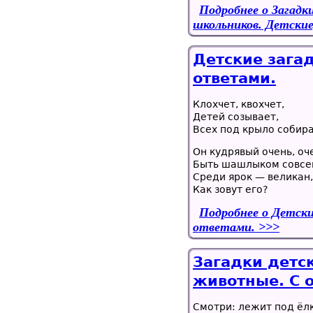
Подробнее
о Загадк
школьников. Детские
Детские зага
ответами.
Клохчет, квохчет,
Детей созывает,
Всех под крыло собира
Он кудрявый очень, оч
Быть шашлыком совсем
Среди ярок — великан,
Как зовут его?
Подробнее
о Детски
ответами.
Загадки детск
животные. С 
Смотри: лежит под ёл