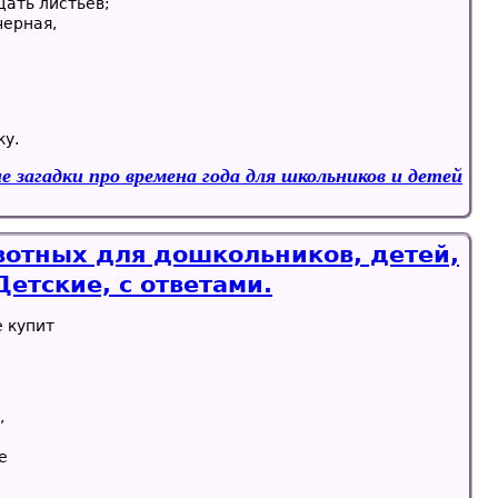
цать листьев;
черная,
ку.
е загадки про времена года для школьников и детей
вотных для дошкольников, детей,
етские, с ответами.
е купит
,
е