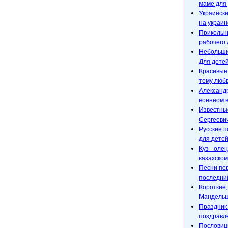
маме для 
Украински
на украин
Прикольны
рабочего 
Небольшие
Для детей
Красивые
тему любв
Александр
военном 
Известны
Сергееви
Русские п
для детей
Күз - өле
казахском
Песни пе
последний
Короткие
Мандельш
Праздник 
поздравл
Пословицы