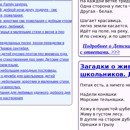
На каждой ветке трид
. Family sayings.
Одна сторона у листа 
, доброй ночи другу, подруге - смс
Другая - белая.
я, пожелания.
Шагает красавица,
, короткие смс пожелания с добрым утром
легко земли касается,
мого, любимой.
Идёт на поле, на реку,
ишья и маленькие стихи о весне и про
И по снежку, и по цвет
ределанных песен, песни-переделки в
Подробнее
о Детски
Первое сентября.
с ответами.
 детей русских поэтов про времена года.
е стихотворения про зиму. Детские стихи
ском языке.
Загадки о жи
, небольшие народные пословицы,
школьников. Д
 о дружбе для школьников, детей
- небольшие, короткие и маленькие стихи.
Пятак есть, а ничего н
 и взрослых.
лания для любимых удачного, доброго дня
Надели коняшки
го настроения
Морские тельняшки.
Хожу в пушистой шубе
Живу в густом лесу.
В дупле на старом дуб
Орешки я грызу