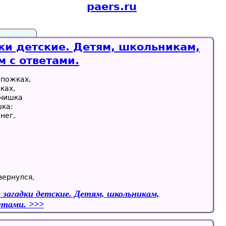
paers.ru
ки детские. Детям, школьникам,
 с ответами.
апожках,
ках,
ьчишка
шка:
снег,
вернулся,
е загадки детские. Детям, школьникам,
етами.