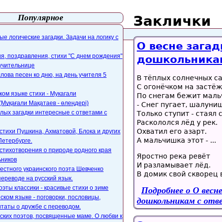
Популярное
Заклички
айта
webmaster@paers.ru
е логические загадки. Задачи на логику с
О весне загад
, поздравления, стихи "С днем рождения"
дошкольникам
 учительнице
слова песен ко дню, на день учителя 5
В тёплых солнечных с
С огонёчком на застёж
ком языке стихи - Мукагали
По снегам бежит мал
Мұқағали Мақатаев - өлеңдері)
- Снег пугает, шалуни
лых загадки интересные с ответами с
Только ступит - стаял 
Раскололся лёд у рек.
Охватил его азарт.
стихи Пушкина, Ахматовой, Блока и других
А мальчишка этот - ...
Петербурге.
стихотворения о природе родного края
Яростно река ревёт
ьников
И разламывает лёд.
естного украинского поэта Шевченко
В домик свой скворец 
переводе на русский язык.
оэты классики - красивые стихи о зиме
Подробнее
о О весн
ском языке - поговорки, пословицы,
дошкольникам с отв
таты о дружбе с переводом.
ских поэтов, посвященные маме. О любви к