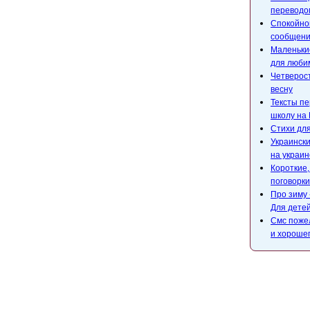
переводом
Спокойной
сообщени
Маленькие
для люби
Четверост
весну
Тексты пе
школу на 
Стихи для
Украински
на украин
Короткие
поговорки
Про зиму 
Для детей
Смс поже
и хороше