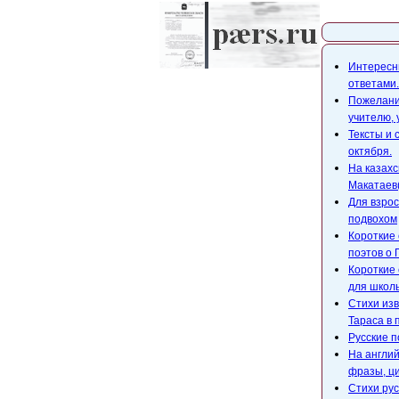
Карта с
Интересны
ответами.
Пожелания
учителю,
Тексты и 
октября.
На казахс
Макатаев(
Для взрос
подвохом
Короткие 
поэтов о 
Короткие 
для школ
Стихи изв
Тараса в 
Русские п
На англий
фразы, ци
Стихи рус