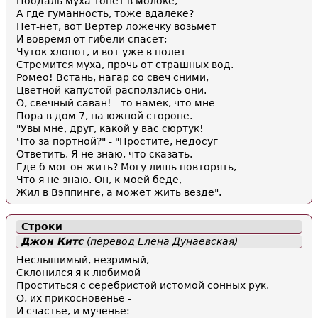
Поодаль муха тонет в молоке,
А где гуманность, тоже вдалеке?
Нет-нет, вот Вертер ложечку возьмет
И вовремя от гибели спасет;
Чуток хлопот, и вот уже в полет
Стремится муха, прочь от страшных вод.
Ромео! Встань, нагар со свеч сними,
Цветной капустой расползлись они.
О, свечный саван! - то намек, что мне
Пора в дом 7, на южной стороне.
"Увы мне, друг, какой у вас сюртук!
Что за портной?" - "Простите, недосуг
Ответить. Я не знаю, что сказать.
Где б мог он жить? Могу лишь повторять,
Что я не знаю. Он, к моей беде,
Жил в Вэппинге, а может жить везде".
Строки
Джон Китс
(перевод Елена Дунаевская)
Неслышимый, незримый,
Склонился я к любимой
Проститься с серебристой истомой сонных рук.
О, их прикосновенье -
И счастье, и мученье: