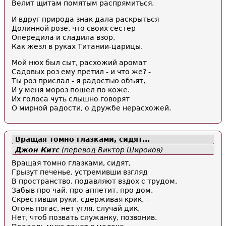
Велит щитам помятым распрямиться.
И вдруг природа знак дала раскрыться
Долинной розе, что своих сестер
Опередила и сладила взор,
Как жезл в руках Титании-царицы.
Мой нюх был сыт, расхожий аромат
Садовых роз ему претил - и что же? -
Ты роз прислал - я радостью объят,
И у меня мороз пошел по коже.
Их голоса чуть слышно говорят
О мирной радости, о дружбе нерасхожей.
Вращая томно глазками, сидят...
Джон Китс
(перевод Виктор Широков)
Вращая томно глазками, сидят,
Грызут печенье, устремивши взгляд
В пространство, подавляют вздох с трудом,
Забыв про чай, про аппетит, про дом,
Скрестивши руки, сдерживая крик, -
Огонь погас, нет угля, случай дик,
Нет, чтоб позвать служанку, позвонив.