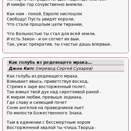
И нимфе гор сочувственно внемли.
Как нам - покой, Европе ниспошли
Свободу! Пусть увидят короли,
Что стали прошлым цепи тирании,
Что Вольностью ты стал для всей земли,
И есть Закон - и он согнет их выи.
Так, ужас прекратив, ты счастье дашь впервые.
Как голубь из редеющего мрака...
Джон Китс
(перевод Сергей Сухарев)
Как голубь из редеющего мрака
Взмывает ввысь, приветствуя восход,
Стремя к заре восторженный полет,
Так взмыл твой дух над сиротливой ракой -
К мирам любви, превыше зодиака,
Где славу и сияющий почет
Сонм ангелов на праведников льет
По милости Божественного Знака.
Там в единении с бессмертным хором
Восторженной хвалой ты чтишь Творца -