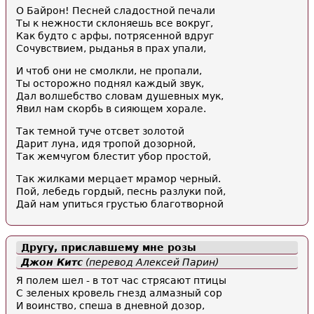
О Байрон! Песней сладостной печали
Ты к нежности склоняешь все вокруг,
Как будто с арфы, потрясенной вдруг
Сочувствием, рыданья в прах упали,
И чтоб они не смолкли, не пропали,
Ты осторожно поднял каждый звук,
Дал волшебство словам душевных мук,
Явил нам скорбь в сияющем хорале.
Так темной туче отсвет золотой
Дарит луна, идя тропой дозорной,
Так жемчугом блестит убор простой,
Так жилками мерцает мрамор черный.
Пой, лебедь гордый, песнь разлуки пой,
Дай нам упиться грустью благотворной
Другу, приславшему мне розы
Джон Китс
(перевод Алексей Парин)
Я полем шел - в тот час стрясают птицы
С зеленых кровель гнезд алмазный сор
И воинство, спеша в дневной дозор,