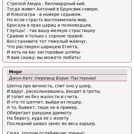
Стрелой Амура - биллиардный кий.
Тогда живет Антоний в Брунсвик-сквере,
И Клеопатра - в номере седьмом.
Но если страсть воспламеняла мир,
Бросала в прах цариц и полководцев,
Глупцы! - так вашу мелкую страстишку
Сравню я только с сорною травой.
Восстановите тот тяжелый жемчуг,
Что растворен царицею Египта,
И хоть на вас касторовые шляпы -
Я вам скажу: вы можете любить!
Море
Джон Китс (перевод Борис Пастернак)
Шепча про вечность, спит оно у шхер,
И вдруг, расколыхавшись, входит в гроты,
И топит их без жалости и счета,
И что-то шепчет, выйдя из пещер.
А то, бывает, тише не в пример,
Оберегает ракушки дремоту
На берегу, куда ее с излету
Последний шквал занес во весь карьер.
Сюда, трудом ослабившие зренье!