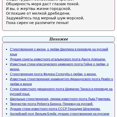
Обширность моря даст глазам покой.
И вы, о жертвы жизни городской,
Оглохшие от мелкой дребедени,
Задумайтесь под мерный шум морской,
Пока сирен не различите пенья!
Похожее
Стихотворения о жизни, о любви Шиллера в переводе на русский
язык
Лучшие сонеты известного итальянского поэта Данте Алигьери.
Известные стихи классического немецкого поэта Гейне о любви, о
жизни.
Стихотворения поэта Федора Сологуба о любви, о жизни.
Известные стихотворения знаменитого французского поэта Рембо о
любви и жизни
Стихи известного украинского поэта Шевченко Тараса в переводе на
русский язык.
Школьные стихотворения, лирика известного поэта Льва Гумилева.
Творчество поэта Роберта Бернса. Перевод на русский.
Лучшие стихи известного поэта СССР Геннадия Шпаликова.
Английский поэт Вильям Блейк: лучшие стихотворения на русском