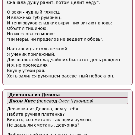
Сначала душу ранит, потом целит недуг.
О веки - чудный глянец,
И влажных губ румянец,
И тени звуков сладких вкруг них витают вновь;
Объят я тишиною,
Но их слова со мною:
"Ни меры, ни пределов не ведает любовь".
Наставницы столь нежной
Я ученик прилежный;
Для шалостей сладчайших был этот день рожден
И я, не промедляя,
Вкушу утехи рая,
Хоть залился румянцем рассветный небосклон.
Девчонка из Девона
Джон Китс
(перевод Олег Чухонцев)
Девчонка из Девона, чем у тебя
Набита ручная плетенка?
Видать, со сметаны так щеки румяны,
Не дашь ли сметаны, девчонка?
Люблю я твой мед и цветы на лугах