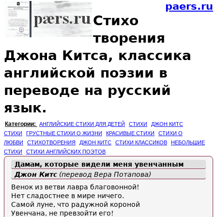
paers.ru
Стихо
творения
Джона Китса, классика
английской поэзии в
переводе на русский
язык.
Категории:
АНГЛИЙСКИЕ СТИХИ ДЛЯ ДЕТЕЙ
СТИХИ
ДЖОН КИТС
СТИХИ
ГРУСТНЫЕ СТИХИ О ЖИЗНИ
КРАСИВЫЕ СТИХИ
СТИХИ О
ЛЮБВИ
СТИХОТВОРЕНИЯ
ДЖОН КИТС
СТИХИ КЛАССИКОВ
НЕБОЛЬШИЕ
СТИХИ
СТИХИ АНГЛИЙСКИХ ПОЭТОВ
Дамам, которые видели меня увенчанным
Джон Китс
(перевод Вера Потапова)
Венок из ветви лавра благовонной!
Нет сладостнее в мире ничего.
Самой луне, что радужной короной
Увенчана, не превзойти его!