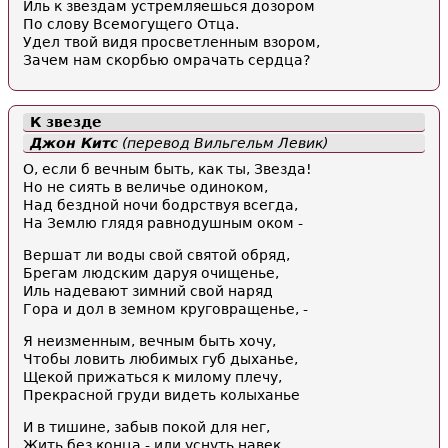
Иль к звездам устремляешься дозором
По слову Всемогущего Отца.
Удел твой видя просветленным взором,
Зачем нам скорбью омрачать сердца?
К звезде
Джон Китс
(перевод Вильгельм Левик)
О, если б вечным быть, как ты, Звезда!
Но не сиять в величье одиноком,
Над бездной ночи бодрствуя всегда,
На Землю глядя равнодушным оком -
Вершат ли воды свой святой обряд,
Брегам людским даруя очищенье,
Иль надевают зимний свой наряд
Гора и дол в земном круговращенье, -
Я неизменным, вечным быть хочу,
Чтобы ловить любимых губ дыханье,
Щекой прижаться к милому плечу,
Прекрасной груди видеть колыханье
И в тишине, забыв покой для нег,
Жить без конца - или уснуть навек.