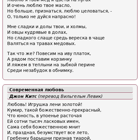
И очень люблю твое масло,
Но больше, признаться, люблю целоваться, -
О, только не дуйся напрасно!
Мне сладки и долы твои, и холмы,
И овцы кудрявые в долах,
Но сладкого слаще средь вереска в чаще
Валяться на травах медовых.
Так что же? Повесим на иву платок,
А рядом поставим корзинку
И ляжем в теплыни на зыбкой перине
Среди незабудок в обнимку.
Современная любовь
Джон Китс
(перевод Вильгельм Левик)
Любовь! Игрушка лени золотой!
Кумир, такой божественно-прекрасный,
Что юность, в упоенье расточая
Ей сотни тысяч ласковых имен,
Сама себя божественною мнит
И, праздная, безумствует все лето,
Гребенку барышни признав тиарой,