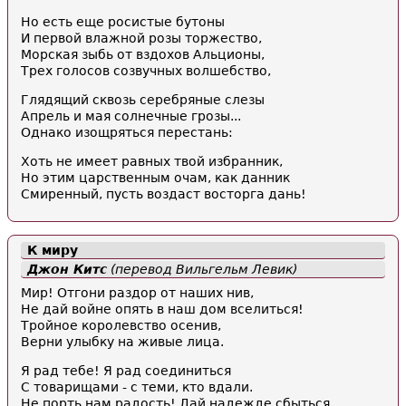
Но есть еще росистые бутоны
И первой влажной розы торжество,
Морская зыбь от вздохов Альционы,
Трех голосов созвучных волшебство,
Глядящий сквозь серебряные слезы
Апрель и мая солнечные грозы...
Однако изощряться перестань:
Хоть не имеет равных твой избранник,
Но этим царственным очам, как данник
Смиренный, пусть воздаст восторга дань!
К миру
Джон Китс
(перевод Вильгельм Левик)
Мир! Отгони раздор от наших нив,
Не дай войне опять в наш дом вселиться!
Тройное королевство осенив,
Верни улыбку на живые лица.
Я рад тебе! Я рад соединиться
С товарищами - с теми, кто вдали.
Не порть нам радость! Дай надежде сбыться