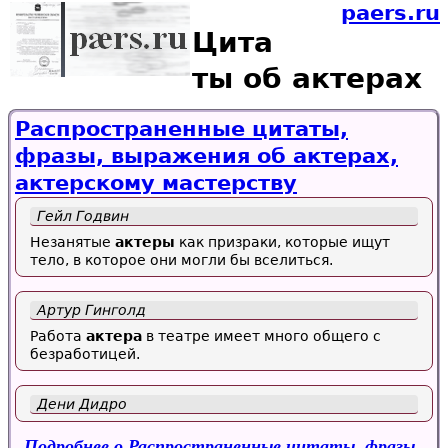
paers.ru
Цита
ты об актерах
Распространенные цитаты,
фразы, выражения об актерах,
актерскому мастерству
Гейл Годвин
Незанятые
актеры
как призраки, которые ищут
тело, в которое они могли бы вселиться.
Артур Гинголд
Работа
актера
в театре имеет много общего с
безработицей.
Дени Дидро
Подробнее
о Распространенные цитаты, фразы,