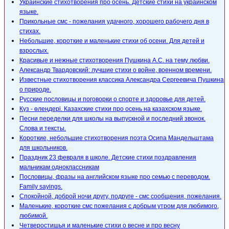
Украинские стихотворения про осень. Детские стихи на украинском
языке.
Прикольные смс - пожелания удачного, хорошего рабочего дня в
стихах.
Небольшие, короткие и маленькие стихи об осени. Для детей и
взрослых.
Красивые и нежные стихотворения Пушкина А.С. на тему любви.
Александр Твардовский: лучшие стихи о войне, военном времени.
Известные стихотворения классика Александра Сергеевича Пушкина
о природе.
Русские пословицы и поговорки о спорте и здоровье для детей.
Күз - өлеңдері. Казахские стихи про осень на казахском языке.
Песни переделки для школы на выпускной и последний звонок.
Слова и тексты.
Короткие, небольшие стихотворения поэта Осипа Мандельштама
для школьников.
Праздник 23 февраля в школе. Детские стихи поздравления
мальчикам одноклассникам
Пословицы, фразы на английском языке про семью с переводом.
Family sayings.
Спокойной, доброй ночи другу, подруге - смс сообщения, пожелания.
Маленькие, короткие смс пожелания с добрым утром для любимого,
любимой.
Четверостишья и маленькие стихи о весне и про весну