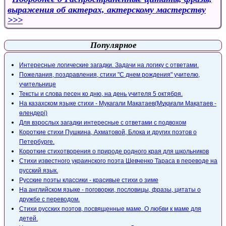
выражения об актерах, актерскому мастерству
Популярное
Интересные логические загадки. Задачи на логику с ответами.
Пожелания, поздравления, стихи "С днем рождения" учителю,
учительнице
Тексты и слова песен ко дню, на день учителя 5 октября.
На казахском языке стихи - Мукагали Макатаев(Мұқағали Мақатаев -
өлеңдері)
Для взрослых загадки интересные с ответами с подвохом
Короткие стихи Пушкина, Ахматовой, Блока и других поэтов о
Петербурге.
Короткие стихотворения о природе родного края для школьников
Стихи известного украинского поэта Шевченко Тараса в переводе на
русский язык.
Русские поэты классики - красивые стихи о зиме
На английском языке - поговорки, пословицы, фразы, цитаты о
дружбе с переводом.
Стихи русских поэтов, посвященные маме. О любви к маме для
детей.