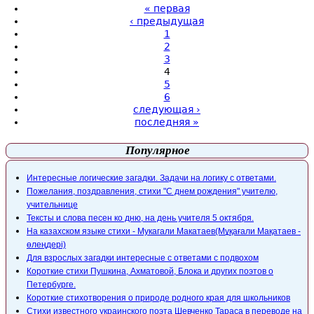
« первая
‹ предыдущая
1
2
3
4
5
6
следующая ›
последняя »
Популярное
Интересные логические загадки. Задачи на логику с ответами.
Пожелания, поздравления, стихи "С днем рождения" учителю,
учительнице
Тексты и слова песен ко дню, на день учителя 5 октября.
На казахском языке стихи - Мукагали Макатаев(Мұқағали Мақатаев -
өлеңдері)
Для взрослых загадки интересные с ответами с подвохом
Короткие стихи Пушкина, Ахматовой, Блока и других поэтов о
Петербурге.
Короткие стихотворения о природе родного края для школьников
Стихи известного украинского поэта Шевченко Тараса в переводе на