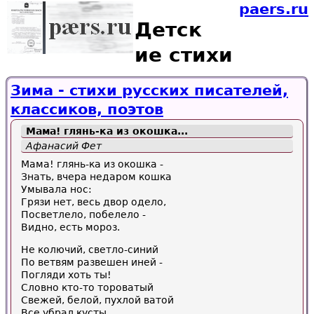
paers.ru
Детск
ие стихи
Зима - стихи русских писателей,
классиков, поэтов
Мама! глянь-ка из окошка...
Афанасий Фет
Мама! глянь-ка из окошка -
Знать, вчера недаром кошка
Умывала нос:
Грязи нет, весь двор одело,
Посветлело, побелело -
Видно, есть мороз.
Не колючий, светло-синий
По ветвям развешен иней -
Погляди хоть ты!
Словно кто-то тороватый
Свежей, белой, пухлой ватой
Все убрал кусты.