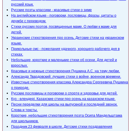
русский язык.
Русские поэты классики - красивые стихи о зиме
На английском языке - поговорки, пословицы, фразы, цитаты о
дружбе с переводом.
Стихи русских поэтов, посвященные маме. О любви к маме для
детей.
Украинские стихотворения про осень. Детские стихи на украинском
языке.
Прикольные смс - пожелания удачного, хорошего рабочего дня в
стихах.
Небольшие, короткие и маленькие стихи об осени. Для детей и
взрослых.
Красивые и нежные стихотворения Пушкина А.С. на тему любви.
Александр Твардовский: лучшие стихи о войне, военном времени.
Известные стихотворения классика Александра Сергеевича Пушкина
о природе.
Русские пословицы и поговорки о спорте и здоровье для детей.
Күз - өлеңдері. Казахские стихи про осень на казахском языке.
Песни переделки для школы на выпускной и последний звонок.
Слова и тексты.
Короткие, небольшие стихотворения поэта Осипа Мандельштама
для школьников.
Праздник 23 февраля в школе. Детские стихи поздравления