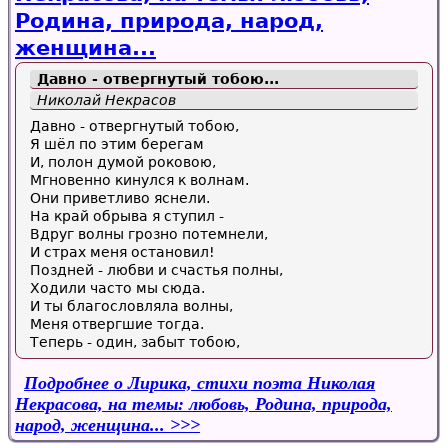
Родина, природа, народ,
женщина...
Давно - отвергнутый тобою...
Николай Некрасов
Давно - отвергнутый тобою,
Я шёл по этим берегам
И, полон думой роковою,
Мгновенно кинулся к волнам.
Они приветливо яснели.
На край обрыва я ступил -
Вдруг волны грозно потемнели,
И страх меня остановил!
Поздней - любви и счастья полны,
Ходили часто мы сюда.
И ты благословляла волны,
Меня отвергшие тогда.
Теперь - один, забыт тобою,
Подробнее
о Лирика, стихи поэта Николая
Некрасова, на темы: любовь, Родина, природа,
народ, женщина...