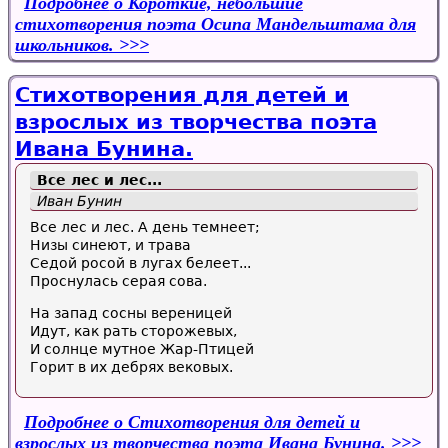
Подробнее
о Короткие, небольшие
стихотворения поэта Осипа Мандельштама для
школьников.
Стихотворения для детей и
взрослых из творчества поэта
Ивана Бунина.
Все лес и лес...
Иван Бунин
Все лес и лес. А день темнеет;
Низы синеют, и трава
Седой росой в лугах белеет...
Проснулась серая сова.
На запад сосны вереницей
Идут, как рать сторожевых,
И солнце мутное Жар-Птицей
Горит в их дебрях вековых.
Подробнее
о Стихотворения для детей и
взрослых из творчества поэта Ивана Бунина.