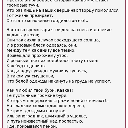
Престолы природы, с которых как дым улетают
громовые тучи,
Кто раз лишь на ваших вершинах творцу помолился,
Тот жизнь презирает,
Хотя в то мгновенье гордился он ею!..
Часто во время зари я глядел на снега и далекие
льдины утесов;
Они так сияли в лучах восходящего солнца,
И в розовый блеск одеваясь, они,
Между тем как внизу все темно,
Возвещали прохожему утро.
И розовый цвет их подобился цвету стыда:
Как будто девицы,
Когда вдруг увидят мужчину купаясь,
В таком уж смущеньи,
Что белой одежды накинуть на грудь не успеют.
Как я любил твои бури, Кавказ!
Те пустынные громкие бури,
Которым пещеры как стражи ночей отвечают!..
На гладком холме одинокое дерево,
Ветром, дождями нагнутое,
Иль виноградник, шумящий в ущелье,
И путь неизвестный над пропастью,
Где, покрываяся пеной,