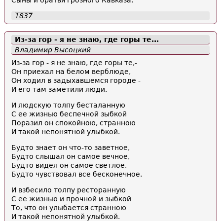
Сыны и братья грозного Кавказа.
1837
Из-за гор - я не знаю, где горы те...
Владимир Высоцкий
Из-за гор - я не знаю, где горы те,-
Он приехал на белом верблюде,
Он ходил в задыхавшемся городе -
И его там заметили люди.
И людскую толпу бесталанную
С ее жизнью беспечной зыбкой
Поразил он спокойною, странною
И такой непонятной улыбкой.
Будто знает он что-то заветное,
Будто слышал он самое вечное,
Будто видел он самое светлое,
Будто чувствовал все бесконечное.
И взбесило толпу ресторанную
С ее жизнью и прочной и зыбкой
То, что он улыбается странною
И такой непонятной улыбкой.