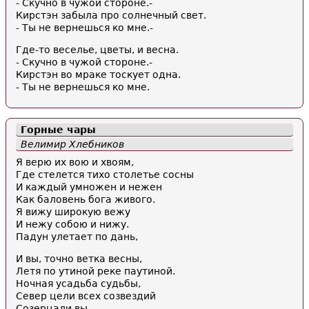
- Скучно в чужой стороне.-
Кирстэн забыла про солнечный свет.
- Ты не вернешься ко мне.-
Где-то веселье, цветы, и весна.
- Скучно в чужой стороне.-
Кирстэн во мраке тоскует одна.
- Ты не вернешься ко мне.
Горные чары
Велимир Хлебников
Я верю их вою и хвоям,
Где стелется тихо столетье сосны
И каждый умножен и нежен
Как баловень бога живого.
Я вижу широкую вежу
И нежу собою и нижу.
Падун улетает по дань,
И вы, точно ветка весны,
Летя по утиной реке паутиной.
Ночная усадьба судьбы,
Север цели всех созвездий
Созерцали вы.