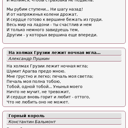
И молимся, чтобы страховка не подвела.
Мы рубим ступени... Ни шагу назад!
И от напряженья колени дрожат,
И сердце готово к вершине бежать из груди.
Весь мир на ладони - ты счастлив и нем
И только немного завидуешь тем,
Другим - у которых вершина еще впереди.
На холмах Грузии лежит ночная мгла...
Александр Пушкин
На холмах Грузии лежит ночная мгла;
Шумит Арагва предо мною.
Мне грустно и легко; печаль моя светла;
Печаль моя полна тобою,
Тобой, одной тобой... Унынья моего
Ничто не мучит, не тревожит,
И сердце вновь горит и любит - оттого,
Что не любить оно не может.
Горный король
Константин Бальмонт