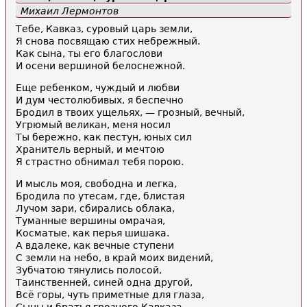
Михаил Лермонтов
Тебе, Кавказ, суровый царь земли,
Я снова посвящаю стих небрежный.
Как сына, ты его благослови
И осени вершиной белоснежной.
Еще ребенком, чуждый и любви
И дум честолюбивых, я беспечно
Бродил в твоих ущельях, — грозный, вечный,
Угрюмый великан, меня носил
Ты бережно, как пестун, юных сил
Хранитель верный, и мечтою
Я страстно обнимал тебя порою.
И мысль моя, свободна и легка,
Бродила по утесам, где, блистая
Лучом зари, сбирались облака,
Туманные вершины омрачая,
Косматые, как перья шишака.
А вдалеке, как вечные ступени
С земли на небо, в край моих видений,
Зубчатою тянулись полосой,
Таинственней, синей одна другой,
Всё горы, чуть приметные для глаза,