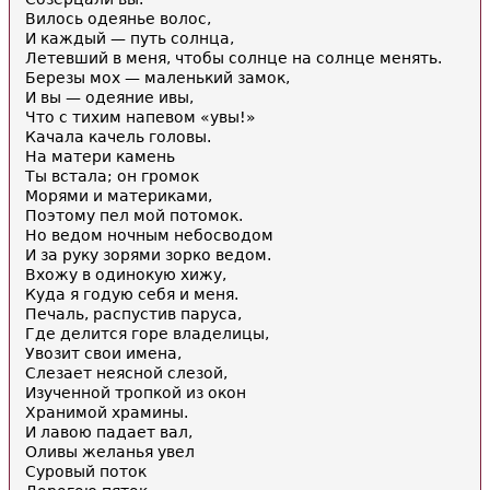
Вилось одеянье волос,
И каждый — путь солнца,
Летевший в меня, чтобы солнце на солнце менять.
Березы мох — маленький замок,
И вы — одеяние ивы,
Что с тихим напевом «увы!»
Качала качель головы.
На матери камень
Ты встала; он громок
Морями и материками,
Поэтому пел мой потомок.
Но ведом ночным небосводом
И за руку зорями зорко ведом.
Вхожу в одинокую хижу,
Куда я годую себя и меня.
Печаль, распустив паруса,
Где делится горе владелицы,
Увозит свои имена,
Слезает неясной слезой,
Изученной тропкой из окон
Хранимой храмины.
И лавою падает вал,
Оливы желанья увел
Суровый поток