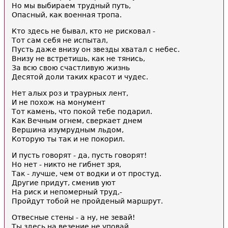
Но мы выбираем трудный путь,
Опасный, как военная тропа.
Кто здесь не бывал, кто не рисковал -
Тот сам себя не испытал,
Пусть даже внизу он звезды хватал с небес.
Внизу не встретишь, как не тянись,
За всю свою счастливую жизнь
Десятой доли таких красот и чудес.
Нет алых роз и траурных лент,
И не похож на монумент
Тот камень, что покой тебе подарил.
Как Вечным огнем, сверкает днем
Вершина изумрудным льдом,
Которую ты так и не покорил.
И пусть говорят - да, пусть говорят!
Но нет - никто не гибнет зря,
Так - лучше, чем от водки и от простуд.
Другие придут, сменив уют
На риск и непомерный труд,-
Пройдут тобой не пройденый маршрут.
Отвесные стены - а ну, не зевай!
Ты здесь на везение не уповай.