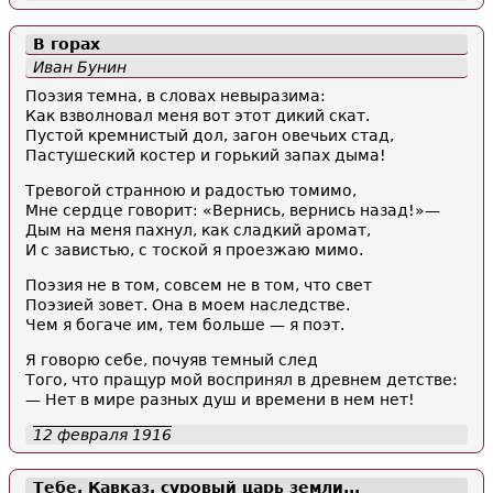
В горах
Иван Бунин
Поэзия темна, в словах невыразима:
Как взволновал меня вот этот дикий скат.
Пустой кремнистый дол, загон овечьих стад,
Пастушеский костер и горький запах дыма!
Тревогой странною и радостью томимо,
Мне сердце говорит: «Вернись, вернись назад!»—
Дым на меня пахнул, как сладкий аромат,
И с завистью, с тоской я проезжаю мимо.
Поэзия не в том, совсем не в том, что свет
Поэзией зовет. Она в моем наследстве.
Чем я богаче им, тем больше — я поэт.
Я говорю себе, почуяв темный след
Того, что пращур мой воспринял в древнем детстве:
— Нет в мире разных душ и времени в нем нет!
12 февраля 1916
Тебе, Кавказ, суровый царь земли...