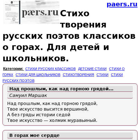
paers.ru
Стихо
творения
русских поэтов классиков
о горах. Для детей и
школьников.
Категории:
СТИХИ РУССКИХ КЛАССИКОВ
ДЕТСКИЕ СТИХИ
СТИХИ О
ГОРАХ
СТИХИ ДЛЯ ШКОЛЬНИКОВ
СТИХОТВОРЕНИЯ
СТИХИ
СТИХИ
РУССКИХ ПОЭТОВ
Над прошлым, как над горною грядой...
Самуил Маршак
Над прошлым, как над горною грядой,
Твое искусство высится вершиной,
А без гряды истории седой
Твое искусство — холмик муравьиный.
В горах мое сердце