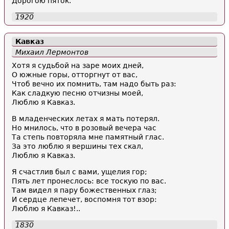
Дорогою пяток.
1920
Кавказ
Михаил Лермонтов
Хотя я судьбой на заре моих дней,
О южные горы, отторгнут от вас,
Чтоб вечно их помнить, там надо быть раз:
Как сладкую песню отчизны моей,
Люблю я Кавказ.
В младенческих летах я мать потерял.
Но мнилось, что в розовый вечера час
Та степь повторяла мне памятный глас.
За это люблю я вершины тех скал,
Люблю я Кавказ.
Я счастлив был с вами, ущелия гор;
Пять лет пронеслось: все тоскую по вас.
Там видел я пару божественных глаз;
И сердце лепечет, воспомня тот взор:
Люблю я Кавказ!..
1830