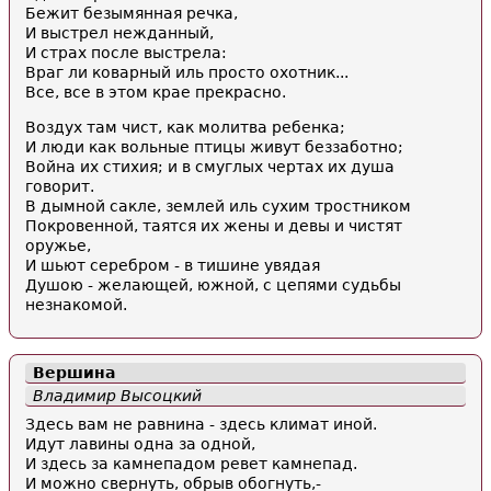
Бежит безымянная речка,
И выстрел нежданный,
И страх после выстрела:
Враг ли коварный иль просто охотник...
Все, все в этом крае прекрасно.
Воздух там чист, как молитва ребенка;
И люди как вольные птицы живут беззаботно;
Война их стихия; и в смуглых чертах их душа
говорит.
В дымной сакле, землей иль сухим тростником
Покровенной, таятся их жены и девы и чистят
оружье,
И шьют серебром - в тишине увядая
Душою - желающей, южной, с цепями судьбы
незнакомой.
Вершина
Владимир Высоцкий
Здесь вам не равнина - здесь климат иной.
Идут лавины одна за одной,
И здесь за камнепадом ревет камнепад.
И можно свернуть, обрыв обогнуть,-