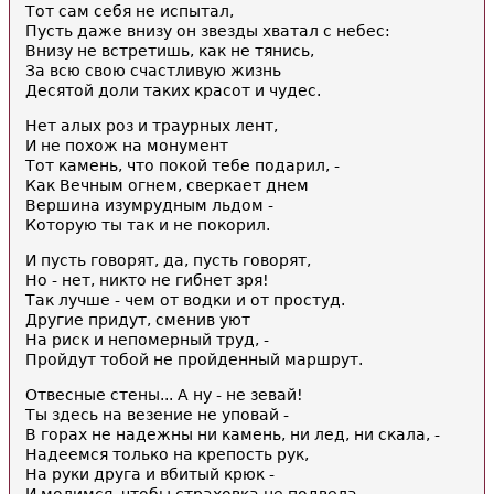
Тот сам себя не испытал,
Пусть даже внизу он звезды хватал с небес:
Внизу не встретишь, как не тянись,
За всю свою счастливую жизнь
Десятой доли таких красот и чудес.
Нет алых роз и траурных лент,
И не похож на монумент
Тот камень, что покой тебе подарил, -
Как Вечным огнем, сверкает днем
Вершина изумрудным льдом -
Которую ты так и не покорил.
И пусть говорят, да, пусть говорят,
Но - нет, никто не гибнет зря!
Так лучше - чем от водки и от простуд.
Другие придут, сменив уют
На риск и непомерный труд, -
Пройдут тобой не пройденный маршрут.
Отвесные стены... А ну - не зевай!
Ты здесь на везение не уповай -
В горах не надежны ни камень, ни лед, ни скала, -
Надеемся только на крепость рук,
На руки друга и вбитый крюк -