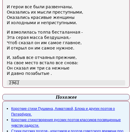
И герои все были развенчаны,
Оказались их мысли преступными,
Оказались красивые женщины
И холодными и неприступными.
И взмолилась толпа бесталанная -
Эта серая масса бездушная,-
Чтоб сказал он им самое главное,
И открыл он им самое нужное.
И, забыв все отчаянья прежние,
На свое место встало все снова:
Он сказал им три са нежные
И давно позабытые .
1961
Похожее
Короткие стихи Пушкина, Ахматовой, Блока и других поэтов о
Петербурге.
Короткие стихотворения русских поэтов классиков посвященные
чувству радости.
Стихи русских поэтов - классиков и поэтов советского времени про