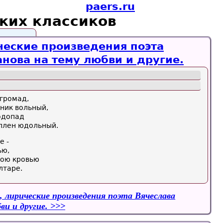
paers.ru
ских классиков
ческие произведения поэта
нова на тему любви и другие.
 громад,
ник вольный,
одопад
 плен юдольный.
е -
ью,
ною кровью
лтаре.
, лирические произведения поэта Вячеслава
ви и другие.