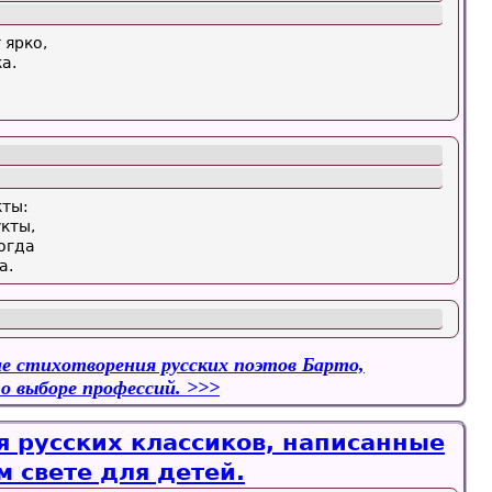
 ярко,
а.
кты:
кты,
огда
а.
е стихотворения русских поэтов Барто,
 о выборе профессий.
я русских классиков, написанные
м свете для детей.