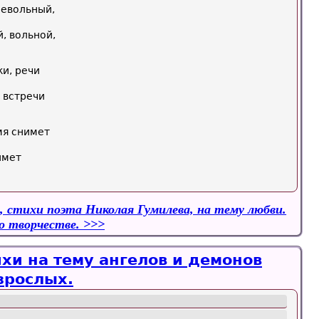
оевольный,
, вольной,
ки, речи
 встречи
мя снимет
имет
, стихи поэта Николая Гумилева, на тему любви.
о творчестве.
хи на тему ангелов и демонов
зрослых.