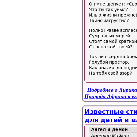
Он мне шепчет: «Св
Что ты так уныл?
Иль о жизни прежней
Тайно загрустил?
Полно! Разве всплес
Сумрачных морей
Стоят самой краткой
С госпожой твоей?
Так ли с сердца бре
Голубой простор,
Как она, когда подн
На тебя свой взор?
Подробнее
о Лирика
Природа Африки в ег
Известные сти
для детей и в
Ангел
и демон
Апполон Майков