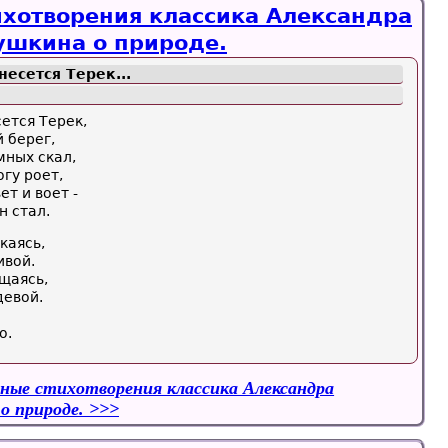
ихотворения классика Александра
ушкина о природе.
есется Терек...
ется Терек,
 берег,
мных скал,
огу роет,
ет и воет -
н стал.
каясь,
ивой.
ощаясь,
девой.
о.
ные стихотворения классика Александра
о природе.