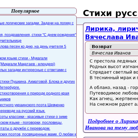
Популярное
Стихи рус
айта
webmaster@paers.ru
е логические загадки. Задачи на логику с
Лирика, лири
, поздравления, стихи "С днем рождения"
Вячеслава Ива
 учительнице
Возврат
слова песен ко дню, на день учителя 5
Вячеслав Иванов
ком языке стихи - Мукагали
С престола ледяных
Мұқағали Мақатаев - өлеңдері)
Родных высот изгнан
лых загадки интересные с ответами с
Спрядает светлый в
В теснинный мрак и
стихи Пушкина, Ахматовой, Блока и других
А облако, назад - гор
Петербурге.
Путеводимое любов
стихотворения о природе родного края
Как агнец, жертвен
ьников
На снежном рдеет а
естного украинского поэта Шевченко
переводе на русский язык.
оэты классики - красивые стихи о зиме
Подробнее
о Лирика
ском языке - поговорки, пословицы,
Иванова на тему люб
таты о дружбе с переводом.
ских поэтов, посвященные маме. О любви к