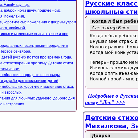
Русские класс
. Family sayings.
школьные сти
, доброй ночи другу, подруге - смс
я, пожелания.
Когда я был ребен
, короткие смс пожелания с добрым утром
Александр Блок
мого, любимой.
ишья и маленькие стихи о весне и про
Когда я был ребенко
Внушал мне страх; д
ределанных песен, песни-переделки в
Ночных равнин, боло
Первое сентября.
Когда мой конь уста
 детей русских поэтов про времена года.
Теперь - прошло немн
е стихотворения про зиму. Детские стихи
И жизнь сломила дух
ском языке.
Когда опять въезжа
, небольшие народные пословицы,
Ночной порой - мне 
 о дружбе для школьников, детей
- небольшие, короткие и маленькие стихи.
 и взрослых.
Подробнее
о Русские
лания для любимых удачного, доброго дня
тему "Лес"
го настроения
Детские стихо
Михалкова, З
Доярка