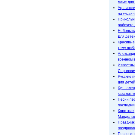
маме для 
Украински
на украин
Прикольны
рабочего 
Небольшие
Для детей
Красивые
тему любв
Александр
военном 
Известны
Сергееви
Русские п
для детей
Күз - өле
казахском
Песни пе
последний
Короткие
Мандельш
Праздник 
поздравл
Пословицы