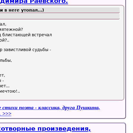
димира Раевского.
 в неге утопал...)
ал,
мятежной?
од блистающей встречал
й?..
р завистливой судьбы -
льбы,
ет,
 -
т...
мечтою!..
 стихи поэта - классика, друга Пушкина,
.
хотворные произведения,