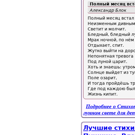
Полный месяц вста
Александр Блок
Полный месяц встал
Неизменным дивным 
Светит и молчит.
Бледный, бледный л
Мрак ночной, по нём
Отдыхает, спит.
Жутко выйти на доро
Непонятная тревога
Под луной царит.
Хоть и знаешь: утро
Солнце выйдет из ту
Поле озарит,
И тогда пройдёшь т
Где под каждою бы
Жизнь кипит.
Подробнее
о Стихот
лунном свете для де
Лучшие стихи 