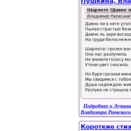
Пушкина, Вла
Шарлоте (Давно ли
Владимир Раевский
Давно ли в неге утоп
Пылая страстью без
Давно ль зари восх
На груди белоснежно
Шарлота! грозен взо
Она нас разлучила,
Не внемля голосу мо
Утехи цвет скосила.
Но буря грозная мин
Мы свидимся с тобою
Душа надеждою живе
Разлука не страшна 
Подробнее
о Лучшие
Владимира Раевского
Короткие сти