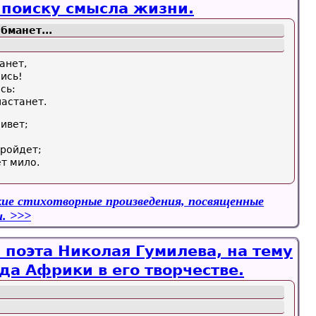
поиску смысла жизни.
бманет...
анет,
дись!
сь:
настанет.
ивет;
пройдет;
ет мило.
ие стихотворные произведения, посвященные
.
 поэта Николая Гумилева, на тему
да Африки в его творчестве.