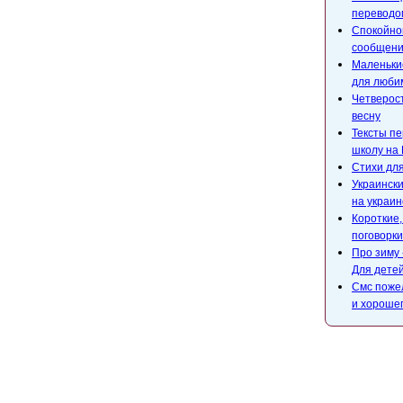
переводом
Спокойной
сообщени
Маленькие
для люби
Четверост
весну
Тексты пе
школу на 
Стихи для
Украински
на украин
Короткие
поговорки
Про зиму 
Для детей
Смс поже
и хороше