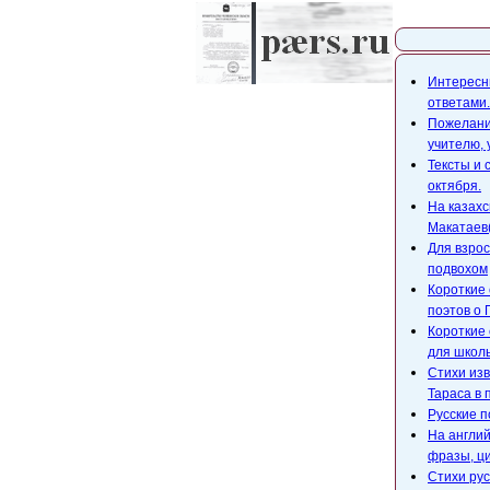
Карта с
Интересны
ответами.
Пожелания
учителю,
Тексты и 
октября.
На казахс
Макатаев(
Для взрос
подвохом
Короткие 
поэтов о 
Короткие 
для школ
Стихи изв
Тараса в 
Русские п
На англий
фразы, ци
Стихи рус