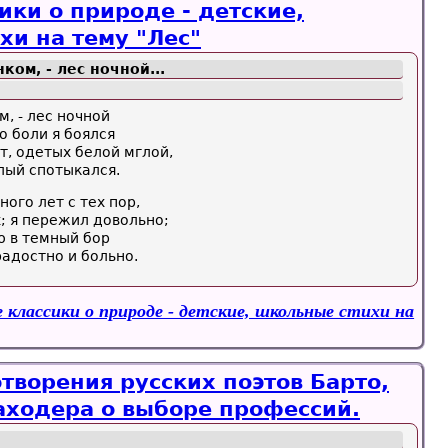
ики о природе - детские,
хи на тему "Лес"
ком, - лес ночной...
м, - лес ночной
о боли я боялся
т, одетых белой мглой,
лый спотыкался.
ого лет с тех пор,
; я пережил довольно;
ю в темный бор
радостно и больно.
 классики о природе - детские, школьные стихи на
творения русских поэтов Барто,
аходера о выборе профессий.