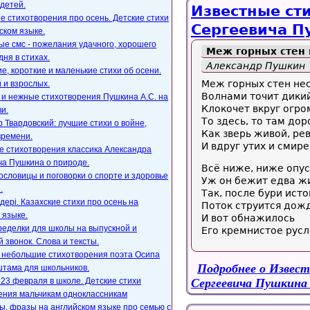
детей.
Известные ст
е стихотворения про осень. Детские стихи
Сергеевича П
ском языке.
е смс - пожелания удачного, хорошего
Меж горных стен н
дня в стихах.
Александр Пушкин
, короткие и маленькие стихи об осени.
Меж горных стен нес
 и взрослых.
Волнами точит дикий
 и нежные стихотворения Пушкина А.С. на
Клокочет вкруг огро
и.
То здесь, то там дор
 Твардовский: лучшие стихи о войне,
Как зверь живой, рев
времени.
И вдруг утих и смире
е стихотворения классика Александра
ча Пушкина о природе.
Всё ниже, ниже опус
ословицы и поговорки о спорте и здоровье
Уж он бежит едва ж
.
Так, после бури ист
ңдері. Казахские стихи про осень на
Поток струится дож
 языке.
И вот обнажилось
ределки для школы на выпускной и
Его кремнистое русл
 звонок. Слова и тексты.
, небольшие стихотворения поэта Осипа
Подробнее
о Извест
тама для школьников.
23 февраля в школе. Детские стихи
Сергеевича Пушкина 
ения мальчикам одноклассникам
, фразы на английском языке про семью с