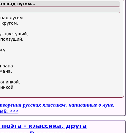
л над лугом...
 над лугом
кругом,
уг цветущий,
 ползущий,
гу:
м рано
мана,
ропинкой,
линкой
ворения русских классиков, написанные о луне,
тей.
поэта - классика, друга