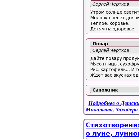
Сергей Чертков
Утром солнце светит
Молочко несёт доярк
Тёплое, коровье,
Детям на здоровье.
Повар
Сергей Чертков
Дайте повару проду
Мясо птицы, сухофру
Рис, картофель… И т
Ждёт вас вкусная ед
Сапожник
Подробнее
о Детски
Михалкова, Заходера
Стихотворени
о луне, лунно