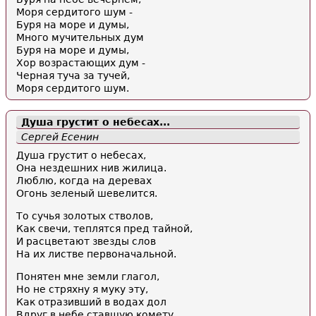
Моря сердитого шум -
Буря на море и думы,
Много мучительных дум
Буря на море и думы,
Хор возрастающих дум -
Черная туча за тучей,
Моря сердитого шум.
Душа грустит о небесах...
Сергей Есенин
Душа грустит о небесах,
Она нездешних нив жилица.
Люблю, когда на деревах
Огонь зеленый шевелится.
То сучья золотых стволов,
Как свечи, теплятся пред тайной,
И расцветают звезды слов
На их листве первоначальной.
Понятен мне земли глагол,
Но не стряхну я муку эту,
Как отразивший в водах дол
Вдруг в небе ставшую комету.