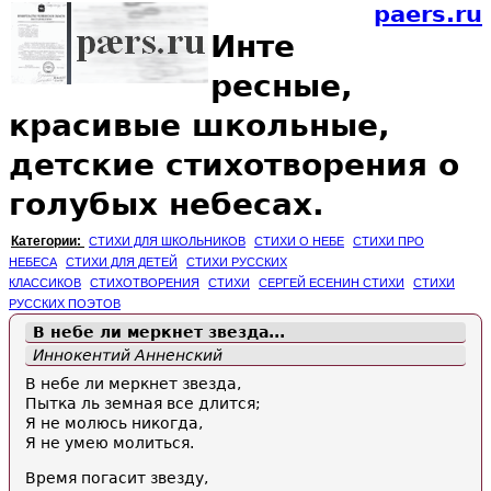
paers.ru
Инте
ресные,
красивые школьные,
детские стихотворения о
голубых небесах.
Категории:
СТИХИ ДЛЯ ШКОЛЬНИКОВ
СТИХИ О НЕБЕ
СТИХИ ПРО
НЕБЕСА
СТИХИ ДЛЯ ДЕТЕЙ
СТИХИ РУССКИХ
КЛАССИКОВ
СТИХОТВОРЕНИЯ
СТИХИ
СЕРГЕЙ ЕСЕНИН СТИХИ
СТИХИ
РУССКИХ ПОЭТОВ
В небе ли меркнет звезда...
Иннокентий Анненский
В небе ли меркнет звезда,
Пытка ль земная все длится;
Я не молюсь никогда,
Я не умею молиться.
Время погасит звезду,