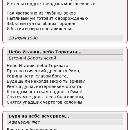
И стены гордые твердынь многовековых.
Так явственно из глубины веков
Пытливый ум готовит к возрожденью
Забытый гул погибших городов
И бытия возвратное движенье.
10 июня 1900
Небо Италии, небо Торквата...
Евгений Баратынский
Небо Италии, небо Торквата,
Прах поэтический древнего Рима,
Родина неги, славой богата,
Будешь ли некогда мною ты зрима?
Рвется душа, нетерпеньем объята,
К гордым остаткам падшего Рима!
Снятся мне долы, леса благовонны,
Снятся упадших чертогов колонны!
Буря на небе вечернем...
Афанасий Фет
Буря на небе вечернем,