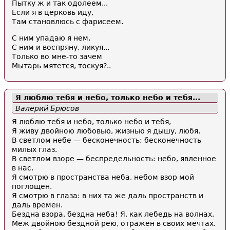
Пытку ж и так одолеем...
Если я в церковь иду,
Там становлюсь с фарисеем.
С ним упадаю я нем,
С ним и воспряну, ликуя...
Только во мне-то зачем
Мытарь мятется, тоскуя?..
Я люблю тебя и небо, только небо и тебя...
Валерий Брюсов
Я люблю тебя и небо, только небо и тебя,
Я живу двойною любовью, жизнью я дышу, любя.
В светлом небе — бесконечность: бесконечность
милых глаз.
В светлом взоре — беспредельность: небо, явленное
в нас.
Я смотрю в пространства неба, небом взор мой
поглощен.
Я смотрю в глаза: в них та же даль пространств и
даль времен.
Бездна взора, бездна неба! Я, как лебедь на волнах,
Меж двойною бездной рею, отражен в своих мечтах.