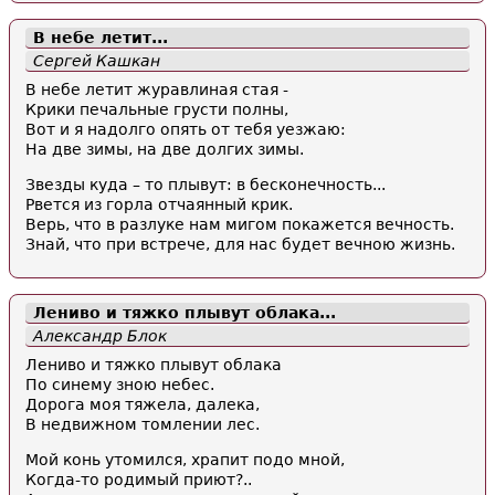
В небе летит...
Сергей Кашкан
В небе летит журавлиная стая -
Крики печальные грусти полны,
Вот и я надолго опять от тебя уезжаю:
На две зимы, на две долгих зимы.
Звезды куда – то плывут: в бесконечность...
Рвется из горла отчаянный крик.
Верь, что в разлуке нам мигом покажется вечность.
Знай, что при встрече, для нас будет вечною жизнь.
Лениво и тяжко плывут облака...
Александр Блок
Лениво и тяжко плывут облака
По синему зною небес.
Дорога моя тяжела, далека,
В недвижном томлении лес.
Мой конь утомился, храпит подо мной,
Когда-то родимый приют?..