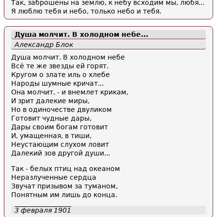
Так, заброшены на землю, к небу всходим мы, любя...
Я люблю тебя и небо, только небо и тебя.
Душа молчит. В холодном небе...
Александр Блок
Душа молчит. В холодном небе
Всё те же звезды ей горят.
Кругом о злате иль о хлебе
Народы шумные кричат...
Она молчит, - и внемлет крикам,
И зрит далекие миры,
Но в одиночестве двуликом
Готовит чудные дары,
Дары своим богам готовит
И, умащенная, в тиши,
Неустающим слухом ловит
Далекий зов другой души...
Так - белых птиц над океаном
Неразлученные сердца
Звучат призывом за туманом,
Понятным им лишь до конца.
3 февраля 1901