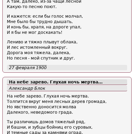
А там, далеко, из-за чащи лесной
Какую-то песню поют.
И кажется: если бы голос молчал,
Мне было бы трудно дышать,
И конь бы, храпя, на дороге упал,
И я бы не мог доскакать!
Лениво и тяжко плывут облака,
И лес истомленный вокруг.
Дорога моя тяжела, далека,
Но песня - мой спутник и друг.
27 февраля 1900
На небе зарево. Глухая ночь мертва...
Александр Блок
На небе зарево. Глухая ночь мертва.
Толпится вкруг меня лесных дерев громада,
Но явственно доносится молва
Далекого, неведомого града.
Ты различишь домов тяжелый ряд,
И башни, и зубцы бойниц его суровых,
И темные сады за камнями оград,