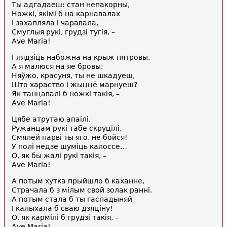
Ты адгадаеш: стан непакорны,
Ножкі, якімі б на карнавалах
І захапляла і чаравала,
Смуглыя рукі, грудзі тугія, –
Аvе Mаrіа!
Глядзіць набожна на крыж пятровы,
А я малюся на яе бровы:
Няўжо, красуня, ты не шкадуеш,
Што хараство і жыццё марнуеш?
Як танцавалі б ножкі такія, –
Аvе Mаrіа!
Цябе атрутаю апаілі,
Ружанцам рукі табе скруцілі.
Смялей парві ты яго, не бойся!
У полі недзе шуміць калоссе…
О, як бы жалі рукі такія, –
Аvе Mаrіа!
А потым хутка прыйшло б каханне,
Страчала б з мілым свой золак ранні.
А потым стала б ты гаспадыняй
І калыхала б сваю дзяціну!
О, як кармілі б грудзі такія, –
Аvе Mаrіа!