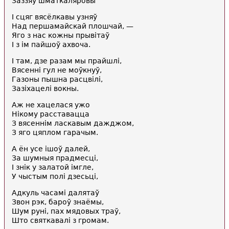
Заззяў шматкаляровы
I сцяг вясёлкавы узняў
Над першамайскай плошчай, —
Яго з нас кожны прывітаў
I з ім пайшоў ахвоча.
I там, дзе разам мы прайшлі,
Вясенні гул не моўкнуў,
Газоны пышна расцвілі,
Зазіхацелі вокны.
Аж не хацелася ужо
Нікому расставацца
З вясеннім ласкавым дажджом,
З яго цяплом гарачым.
А ён усе ішоў далей,
За шумныя прадмесці,
I знік у залатой імгле,
У чыстым полі дзесьці,
Адкуль часамі далятаў
Звон рэк, бароў знаёмы,
Шум руні, пах мядовых траў,
Што святкавалі з громам.