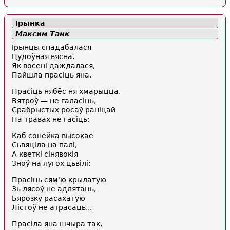
Ірынка
Максим Танк
Ірынцы спадабалася
Цудоўная вясна.
Як восені даждалася,
Пайшла прасіць яна,
Прасіць нябёс ня хмарыцца,
Вятроў — не галасіць,
Срабрыстых росаў раніцай
На травах не гасіць;
Каб сонейка высокае
Сьвяціла на палі,
А кветкі сінявокія
Зноў на лугох цьвілі;
Прасіць сям'ю крылатую
Зь лясоў не адлятаць,
Бярозку расахатую
Лістоў не атрасаць...
Прасіла яна шчыра так,