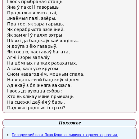
I вось прыбраная стаіць
Яна ў пакоі і гаворыць
Пра дальнія лясы, гаі,
Знаёмыя палі, азёры;
Пра тое, як зара гарыць,
Як серабрыста ззяе іней,
Як замялі ў палях вятры
Шляхі да бацькаўскай хаціны...
Я доўга з ёю гаварыў,
Як госцю, частаваў багата,
Агні і зоры запаліў
На цёмных лапках расахатых.
А сам, калі усё кругом
Сном навагоднім, моцным спала,
Наведаць свой бацькоўскі дом
Ад'ехаў з бліжняга вакзала.
I вось дзівуюцца сябры:
Хто выклікаў мяне прыехаць
На сцежкі даўнія ў бары,
Пад хвоі родныя і стрэхі?
Похожее
Белорусский поэт Янка Купала: лирика, творчество, поэзия.