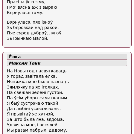
Прасіла ўсю зіму,
І мо' вясна аж з выраю
Вярнулася таму.
Вярнулася, пяе ізноў
Зь бярозкай над ракой,
Пяе сярод дуброў, лугоў
Зь Ірынкаю малой.
Ёлка
Максим Танк
На Новы год пасвяткаваць
У горад завітала ёлка.
Няцяжка мне было пазнаць
Зямлячку па яе іголках.
Па свежай зелені густой,
Па ўсім уборы саматканым.
Я быў сустрэчаю такой
Да глыбіні усхваляваны.
Я прывітаў яе хутчэй,
За што была яна, вядома,
Удзячна мне, і весялей
Мы разам пабрылі дадому.