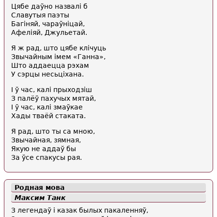
Цябе даўно назвалі б
Славутыя паэты
Багіняй, чараўніцай,
Афеліяй, Джульетай.
Я ж рад, што цябе клічуць
Звычайным імем «Ганна»,
Што аддаецца рэхам
У сэрцы несьціхана.
I ў час, калі прыходзіш
З палёў пахучых мятай,
I ў час, калі змаўкае
Хады тваёй стаката.
Я рад, што ты са мною,
Звычайная, зямная,
Якую не аддаў бы
За ўсе спакусы рая.
Родная мова
Максим Танк
З легендаў i казак былых пакаленняў,