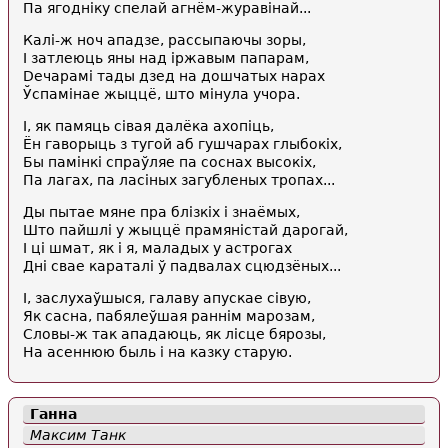
Па ягодніку спелай агнём-журавінай...
Калі-ж ноч ападзе, рассыпаючы зоры,
I затлеюць яны над іржавым папарам,
Dечарамі тады дзед на дошчатых нарах
Ўспамінае жыццё, што мінула yчopa.
І, як памяць сівая далёка ахопіць,
Ён гаворыць з тугой аб гушчарах глыбокіх,
Бы памінкі спраўляе па соснах высокіх,
Па лагах, па ласіных загубленых тропах...
Ды пытае мяне пра блізкіх і знаёмых,
Што пайшлі у жыццё прамяністай дарогай,
I ці шмат, як і я, маладых у астрогах
Дні свае караталі ў падвалах сцюдзёных...
І, заслухаўшыся, галаву апускае сівую,
Як сасна, пабялеўшая раннім марозам,
Словы-ж так ападаюць, як лісце бярозы,
На асеннюю быль і на казку старую.
Ганна
Максим Танк