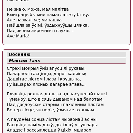
Не знаю, можа, мая малітва
Выйграць бы мне памагла гэту бітву,
Але пазвалі яе; манашка
Пайшла за ўсімі, ўздыхнуўшы цяжка,
Пад звоны змрочныя і глухія, –
Аvе Mаrіа!
Восенню
Максим Танк
Стрэхі мокрыя ўніз апусцілі рукавы,
Пачарнелі гасцінцы, дарог каляіны;
Дацвітае лістом і лаза і крушына,
I ў імшарах лясных дагарае атава...
Глядзіць родная даль з-пад насуненай шапкі
Туманоў, што вісяць дываном над балотам;
Пад дзядоўскім старым і пахіленым плотам
Вецер лісце, як пер’е, ўзмятае ахапкам.
А паўднём сонца лістам чырвонай асіны
Расцвіце паміж дрэў, ды ізноў у гушчары
Ападзе і рассыплецца ў ціхіх імшарах