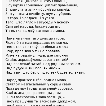
З калосся цяжкога жытоў i пшанiц,
З сузор'яў i сонечных цёплых праменняў,
З грымучага ззяння бурлiвых крынiц.
З птушынага шчэбету, шуму дубровы,
I з гора, i з радасцi, i з усяго
Таго, што лягло назаўсёды ў аснову
Святынi народа, бяссмерця яго, –
Ты выткана, дзiўная родная мова.
Няма на зямлi таго шчасця i гора,
Якога б ты нам перадаць не магла.
Няма такiх нетраў, глыбокага мора
I гор, праз якiя б ты не правяла
Мяне на радзiму, туды, дзе сягоння
Стаiць акрываўлены вораг з пятлёй
Над спаленай хатай, над родным загонам,
Над будучыняй і песняй маёй –
Над тым, што было i што век будзе вольным.
Народ пранясе цябе, родная мова,
Святлом незгасальным у сэрцы сваiм
Праз цемру і годы змаганняў суровых.
Калi ж ападзе і развеецца дым
I нiвы васкросшыя закаласяцца, –
Iзноў прашумiш ты вясновым дажджом,
Iзноў зазвiнiш ты у кожнай у хаце,