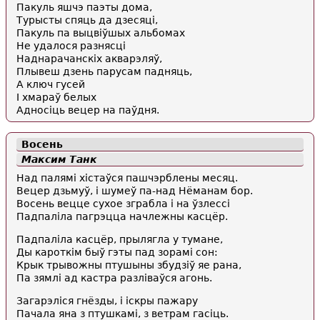
Пакуль яшчэ паэты дома,
Турысты спяць да дзесяці,
Пакуль па выцвіўшых альбомах
Не удалося разнясці
Наднарачанскіх акварэляў,
Плывеш дзень парусам падняць,
А ключ гусей
I хмараў белых
Aдносіць вецер на паўдня.
Восень
Максим Танк
Над палямі хістаўся пашчэрблены месяц.
Вецер дзьмуў, і шумеў па-над Нёманам бор.
Восень вецце сухое зграбла і на ўзлессі
Падпаліла пагрэцца начлежны касцёр.
Падпаліла касцёр, прылягла у тумане,
Ды кароткім быў гэты пад зорамі сон:
Крык трывожны птушыны збудзіў яе рана,
Па зямлі ад кастра разліваўся агонь.
Загарэліся гнёзды, і іскры пажару
Пачала яна з птушкамі, з ветрам гасіць.