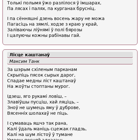
Толькі полымя ўжо разлілося ў імшарах,
Па лясах і палях, па курганах брусніц.
I па сённяшні дзень восень жару не можа
Пагасіць на зямлі, ходзе з краю у край,
Заліваючы ліўнямі ў полі бярозы
I цалуючы кожны рабінавы гай.
Лісце каштанаў
Максим Танк
За шэрым схіленым парканам
Скрыпіць пясок сырых дарог,
Спадае медны ліст каштанаў
На жоўты стоптаны мурог.
Ідзеш, яго рукамі ловіш, –
Злавіўшы пусціш, хай ляціць, –
Зноў не шумець яму ў дуброве,
Вясенніх шолахаў не піць.
І сумаваць яшчэ так рана,
Калі ўдаль маніць сцежак гладзь,
Калі на шум лістоў ў тумане