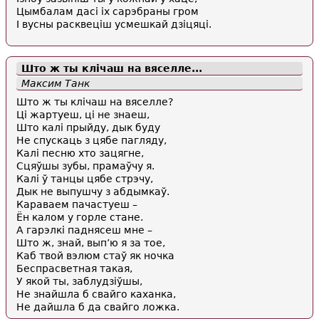
Цымбалам дасi iх сарэбраны гром
I вусны расквецiш усмешкай дзiцяцi.
Што ж ты клічаш на вяселле...
Максим Танк
Што ж ты клічаш на вяселле?
Ці жартуеш, ці не знаеш,
Што калі прыйду, дык буду
Не спускаць з цябе пагляду,
Калі песню хто зацягне,
Сцяўшы зубы, прамаўчу я.
Калі ў танцы цябе стрэчу,
Дык не выпушчу з абдымкаў.
Караваем пачастуеш –
Ён калом у горле стане.
А гарэлкі паднясеш мне –
Што ж, знай, вып’ю я за тое,
Каб твой вэлюм стаў як ночка
Беспрасветная такая,
У якой ты, заблудзіўшы,
Не знайшла б свайго каханка,
Не дайшла б да свайго ложка.