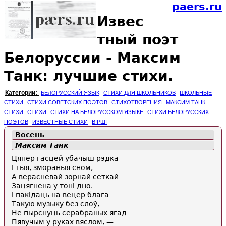
paers.ru
Извес
тный поэт
Белоруссии - Максим
Танк: лучшие стихи.
Категории:
БЕЛОРУССКИЙ ЯЗЫК
СТИХИ ДЛЯ ШКОЛЬНИКОВ
ШКОЛЬНЫЕ
СТИХИ
СТИХИ СОВЕТСКИХ ПОЭТОВ
СТИХОТВОРЕНИЯ
МАКСИМ ТАНК
СТИХИ
СТИХИ
СТИХИ НА БЕЛОРУССКОМ ЯЗЫКЕ
СТИХИ БЕЛОРУССКИХ
ПОЭТОВ
ИЗВЕСТНЫЕ СТИХИ
ВІРШІ
Восень
Максим Танк
Цяпер гасцей убачыш рэдка
I тыя, змораныя сном, —
A вераснёвай зорнай сеткай
Зацягнена у тоні дно.
I пакідаць на вецер блага
Такую музыку без слоў,
Не пырснуць серабраных ягад
Пявучым у руках вяслом, —