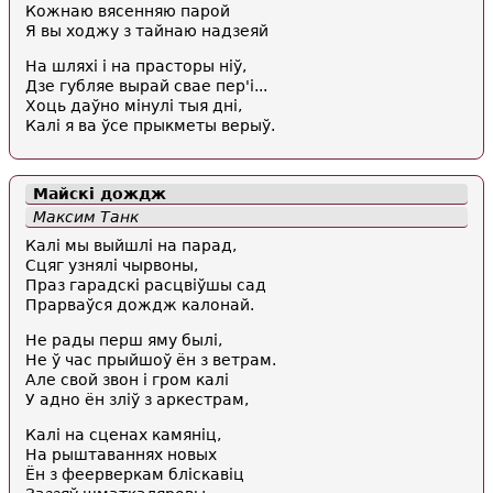
Кожнаю вясенняю парой
Я вы ходжу з тайнаю надзеяй
На шляхі і на прасторы ніў,
Дзе губляе вырай свае пер'і...
Хоць даўно мінулі тыя дні,
Калі я ва ўсе прыкметы верыў.
Майскі дождж
Максим Танк
Калі мы выйшлі на парад,
Сцяг узнялі чырвоны,
Праз гарадскі расцвіўшы сад
Прарваўся дождж калонай.
Не рады перш яму былі,
Не ў час прыйшоў ён з ветрам.
Але свой звон і гром калі
У адно ён зліў з аркестрам,
Калі на сценах камяніц,
На рыштаваннях новых
Ён з феерверкам бліскавіц