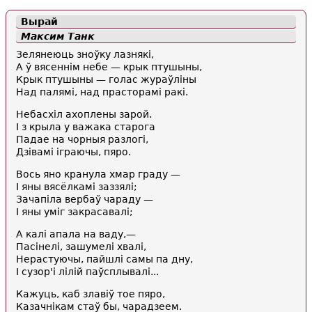
Вырай
Максим Танк
Зелянеюць зноўку лазнякі,
А ў вясеннім небе — крык птушыны,
Крык птушыны — голас жураўліны
Над палямі, над прасторамі ракі.
Небасхіл ахоплены зарой.
I з крыла у важака старога
Падае на чорныя разлогі,
Дзівамі іграючы, пяро.
Вось яно кранула хмар граду —
I яны вясёлкамі заззялі;
Зачапіла вербаў чараду —
I яны уміг закрасавалі;
А калі апала на ваду,—
Пасінелі, зашумелі хвалі,
Нерастуючы, пайшлі самы па дну,
I сузор'і лілій паўсплывалі...
Кажуць, каб злавіў тое пяро,
Казачнікам стаў бы, чарадзеем.