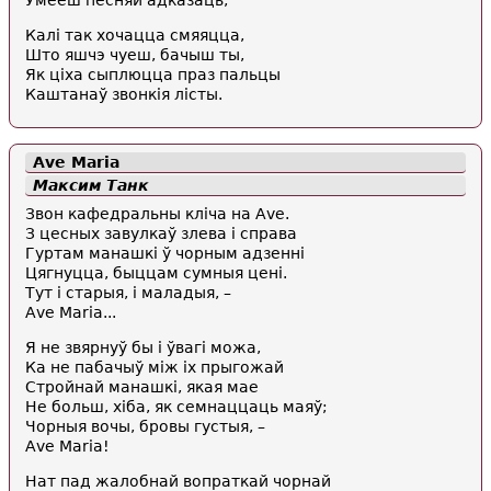
Умееш песняй адказаць,
Калі так хочацца смяяцца,
Што яшчэ чуеш, бачыш ты,
Як ціха сыплюцца праз пальцы
Каштанаў звонкія лісты.
Аvе Mаrіа
Максим Танк
Звон кафедральны кліча на Аvе.
З цесных завулкаў злева і справа
Гуртам манашкі ў чорным адзенні
Цягнуцца, быццам сумныя цені.
Тут і старыя, і маладыя, –
Аvе Mаrіа...
Я не звярнуў бы і ўвагі можа,
Ка не пабачыў між іх прыгожай
Стройнай манашкі, якая мае
Не больш, хіба, як семнаццаць маяў;
Чорныя вочы, бровы густыя, –
Аvе Mаrіа!
Нат пад жалобнай вопраткай чорнай